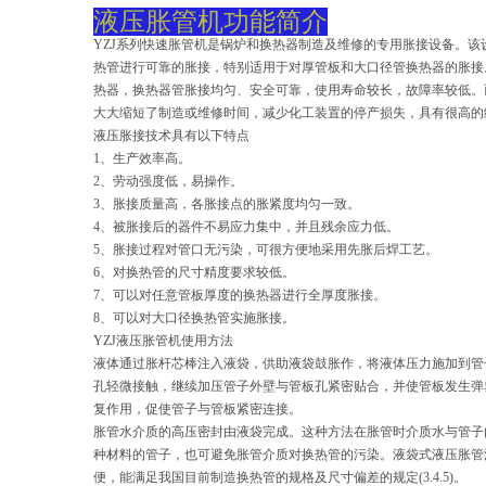
液压胀管机功能简介
YZJ系列快速胀管机是锅炉和换热器制造及维修的专用胀接设备。该
热管进行可靠的胀接，特别适用于对厚管板和大口径管换热器的胀接
热器，换热器管胀接均匀、安全可靠，使用寿命较长，故障率较低。
大大缩短了制造或维修时间，减少化工装置的停产损失，具有很高的
液压胀接技术具有以下特点
1、生产效率高。
2、劳动强度低，易操作。
3、胀接质量高，各胀接点的胀紧度均匀一致。
4、被胀接后的器件不易应力集中，并且残余应力低。
5、胀接过程对管口无污染，可很方便地采用先胀后焊工艺。
6、对换热管的尺寸精度要求较低。
7、可以对任意管板厚度的换热器进行全厚度胀接。
8、可以对大口径换热管实施胀接。
YZJ液压胀管机使用方法
液体通过胀杆芯棒注入液袋，供助液袋鼓胀作，将液体压力施加到管
孔轻微接触，继续加压管子外壁与管板孔紧密贴合，并使管板发生弹
复作用，促使管子与管板紧密连接。
胀管水介质的高压密封由液袋完成。这种方法在胀管时介质水与管子
种材料的管子，也可避免胀管介质对换热管的污染。液袋式液压胀管
便，能满足我国目前制造换热管的规格及尺寸偏差的规定(3.4.5)。