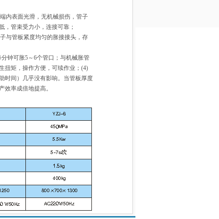
管端内表面光滑，无机械损伤，管子
低，管束受力小，连接可靠；
管子与管板紧度均匀的胀接接头，存
每分钟可胀5～6个管口；与机械胀管
扭矩，操作方便，可续作业；(4)
助时间）几乎没有影响。当管板厚度
生产效率成倍地提高。