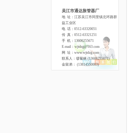
吴江市通达胀管器厂
地 址：江苏吴江市同里镇北环路群
益工业区
电 话：0512-63320051
传 真：0512-63321251
手 机：13606255671
E-mail：wjtdzg@163.com
网 址：www.wjtdzg.com
联系人：缪菊林 (13606255671)
金留弟： (13814550003)