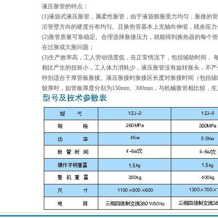
液压胀管的特点：
(1)液袋式液压胀管，属柔性胀管，由于液袋膨胀受力均匀，胀接的
沿管壁方向的硬度分布均匀。且换热管基本上无轴向伸缩，残余应力
(2)胀管质量可靠稳定。合理选择胀接压力，就能得到换热器的每个
在过胀或欠胀问题；
(3)生产效率高，工人劳动强度低，在正常情况下，包括辅助时间， 
相比产生的扭矩小，工人体力消耗少，液压胀管没有旋转胀头，不产生
特别适合于厚管板胀接。液压胀接时胀接区长度对胀接时间（包括辅
较厚时，如管板厚度分别为150mm、300mm，与机械胀管相比较，