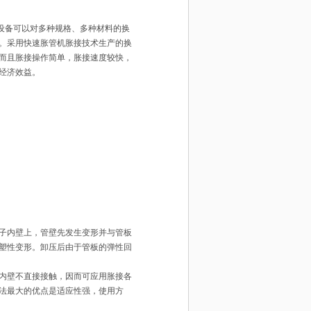
设备可以对多种规格、多种材料的换
。采用快速胀管机胀接技术生产的换
而且胀接操作简单，胀接速度较快，
经济效益。
子内壁上，管壁先发生变形并与管板
塑性变形。卸压后由于管板的弹性回
内壁不直接接触，因而可应用胀接各
法最大的优点是适应性强，使用方